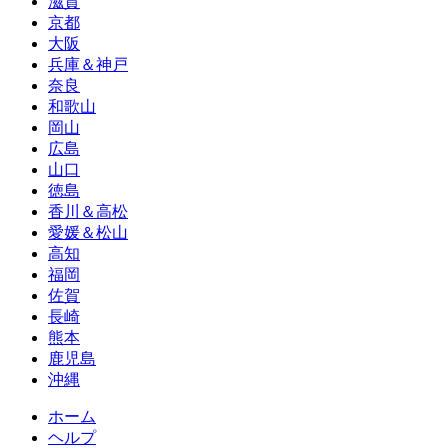
滋賀
京都
大阪
兵庫＆神戸
奈良
和歌山
岡山
広島
山口
徳島
香川＆高松
愛媛＆松山
高知
福岡
佐賀
長崎
熊本
鹿児島
沖縄
ホーム
ヘルプ