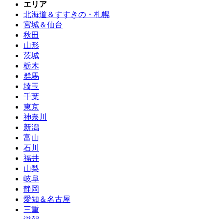
エリア
北海道＆すすきの・札幌
宮城＆仙台
秋田
山形
茨城
栃木
群馬
埼玉
千葉
東京
神奈川
新潟
富山
石川
福井
山梨
岐阜
静岡
愛知＆名古屋
三重