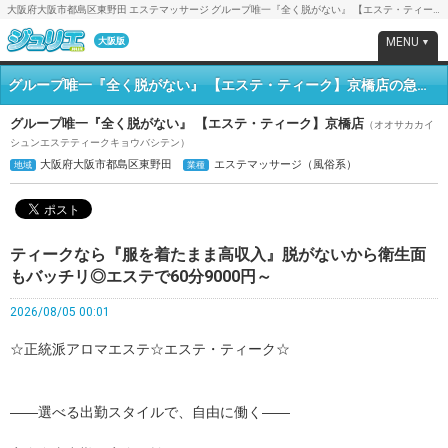
大阪府大阪市都島区東野田 エステマッサージ グループ唯一『全く脱がない』 【エステ・ティーク】京橋店：急募情報『ティークなら『服を着たまま高収入』脱がな …』2026.08.05【求人ジュリエ】
MENU
大阪版
▼
グループ唯一『全く脱がない』 【エステ・ティーク】京橋店の急募情報
グループ唯一『全く脱がない』 【エステ・ティーク】京橋店
（オオサカカイ
シュンエステティークキョウバシテン）
大阪府大阪市都島区東野田
エステマッサージ（風俗系）
地域
業種
ティークなら『服を着たまま高収入』脱がないから衛生面
もバッチリ◎エステで60分9000円～
2026/08/05 00:01
☆正統派アロマエステ☆エステ・ティーク☆
――選べる出勤スタイルで、自由に働く――