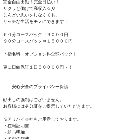
完全自由出勤！完全日払い！
サクッと働けて高収入☆彡
しんどい思いをしなくても、
リッチな生活をモノにできます！
６０分コースバック⇒９０００円
９０分コースバック⇒１５０００円
＊指名料・オプション料全額バック！
更に日給保証１日５００００円～！
――安心安全のプライバシー保護――
顔出しの強制はございません。
お客様には身分証をご提示していただきます。
※アリバイ会社もご用意しております。
・在籍証明書
・給与明細
・名刺の作成