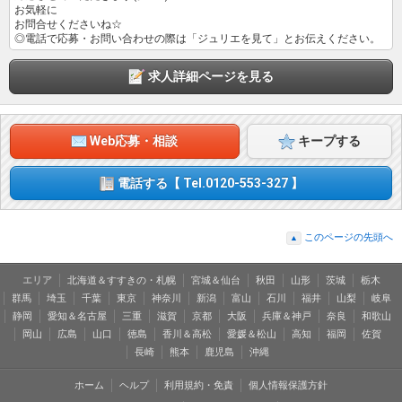
お気軽に
お問合せくださいね☆
◎電話で応募・お問い合わせの際は「ジュリエを見て」とお伝えください。
求人詳細ページを見る
Web応募・相談
キープする
電話する【 Tel.0120-553-327 】
このページの先頭へ
▲
エリア
北海道＆すすきの・札幌
宮城＆仙台
秋田
山形
茨城
栃木
群馬
埼玉
千葉
東京
神奈川
新潟
富山
石川
福井
山梨
岐阜
静岡
愛知＆名古屋
三重
滋賀
京都
大阪
兵庫＆神戸
奈良
和歌山
岡山
広島
山口
徳島
香川＆高松
愛媛＆松山
高知
福岡
佐賀
長崎
熊本
鹿児島
沖縄
ホーム
ヘルプ
利用規約・免責
個人情報保護方針