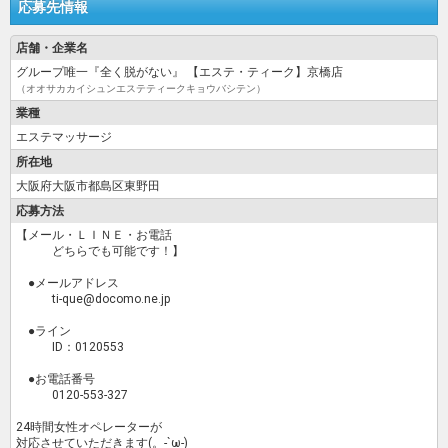
応募先情報
店舗・企業名
グループ唯一『全く脱がない』 【エステ・ティーク】京橋店
（オオサカカイシュンエステティークキョウバシテン）
業種
エステマッサージ
所在地
大阪府大阪市都島区東野田
応募方法
【メール・ＬＩＮＥ・お電話
どちらでも可能です！】
●メールアドレス
ti-que@docomo.ne.jp
●ライン
ID：0120553
●お電話番号
0120-553-327
24時間女性オペレーターが
対応させていただきます(。-`ω-)