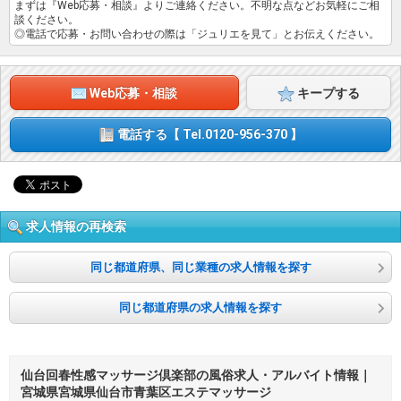
まずは『Web応募・相談』よりご連絡ください。不明な点などお気軽にご相
稼げるモデルを実現しております。
談ください。
◎電話で応募・お問い合わせの際は「ジュリエを見て」とお伝えください。
※オプションのメリット※
・オプションを設けるところでNGの内容を明確に区切れることが出
来ます。
Web応募・相談
キープする
・1本単位のお給料が上がるので、あまり多く出来ない方も稼ぎやす
い環境になります。
電話する【 Tel.0120-956-370 】
もちろん、完全任意制となっておりますので、お好みのオプションだ
け選ぶことも可能です。
基本プレイがしっかりしておりますので全てオプションNGでも稼ぐ
事も出来ます★
●入店までの流れ
求人情報の再検索
①女性にアンケートシートに記入頂きます。
同じ都道府県、同じ業種の求人情報を探す
簡単なアンケートシートに記入頂きます。今までの経験や、希望金
額、出勤日などご自身の希望をアンケートに記入頂きます。
同じ都道府県の求人情報を探す
②面接読本を読んで頂きます。
当店の詳細が載っている面接読本を読んで頂きます。HPに記載されて
いる内容ですが、ご自身が希望されたお仕事内容と違っていないか？
不安な点はないか？など一緒に見ていただきます。
仙台回春性感マッサージ倶楽部の風俗求人・アルバイト情報｜
③面接読本を使って当店を説明致します。
宮城県宮城県仙台市青葉区エステマッサージ