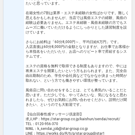
たいと思っています。
在籍女性の7割は業界・エステ未経験の女性ばかりです。難しく
思えるかもしれませんが、当店では風俗エステの経験、風俗の
経験は必要ありません。エステ未経験・風俗未経験の⽅でもス
ムーズに働いていただけるようにしっかりとした講習制度を設
けています。
さらにお給料は「60分8,000円～、平均⽇給6万円」です。
⼊店直後は60分8,000円の⾦額となりますが、お仕事でお客様か
ら本指名をいただいたり、お店へのリピート率で昇給するシス
テムです。
エステの資格を無料で取得できる制度もありますので、中には
将来エステを開業したいという⽅もおられます。また、完全⾃
由出勤制のため、学⽣や会社員などでなかなか決まった時間が
取れない、という⽅でも働きやすい環境が整っています。
⾵俗店に問い合わせをすることは、とても勇気のいることだと
思います。ただ少しでも、やってみたいな、気になるなと思わ
れましたら、ぜひお気軽にお問い合わせください。説明だけ聞
きたい、というのでも⼤歓迎です。
【仙台回春性感マッサージ倶楽部】
求人HP：https://star-group.co.jp/kaishun/sendai/recruit/
TEL：0120-956-370
MAIL：k_sendai_job@star-group.co.jp
LINE：https://works.do/R/ti/p/star.group@star1