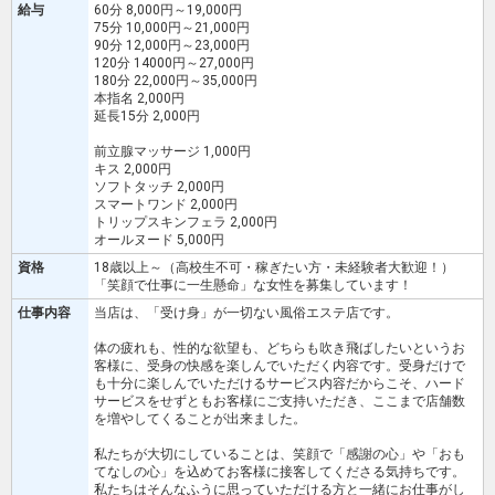
給与
60分 8,000円～19,000円
75分 10,000円～21,000円
90分 12,000円～23,000円
120分 14000円～27,000円
180分 22,000円～35,000円
本指名 2,000円
延長15分 2,000円
前立腺マッサージ 1,000円
キス 2,000円
ソフトタッチ 2,000円
スマートワンド 2,000円
トリップスキンフェラ 2,000円
オールヌード 5,000円
資格
18歳以上～（高校生不可・稼ぎたい方・未経験者大歓迎！）
「笑顔で仕事に⼀⽣懸命」な⼥性を募集しています！
仕事内容
当店は、「受け身」が一切ない風俗エステ店です。
体の疲れも、性的な欲望も、どちらも吹き⾶ばしたいというお
客様に、受身の快感を楽しんでいただく内容です。受身だけで
も⼗分に楽しんでいただけるサービス内容だからこそ、ハード
サービスをせずともお客様にご支持いただき、ここまで店舗数
を増やしてくることが出来ました。
私たちが大切にしていることは、笑顔で「感謝の心」や「おも
てなしの心」を込めてお客様に接客してくださる気持ちです。
私たちはそんなふうに思っていただける方と一緒にお仕事がし