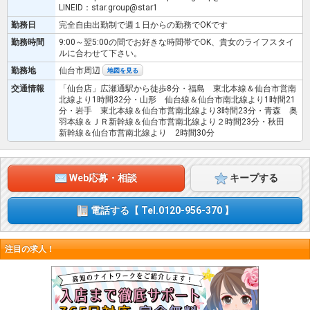
LINEID：star.group@star1
勤務日
完全自由出勤制で週１日からの勤務でOKです
勤務時間
9:00～翌5:00の間でお好きな時間帯でOK、貴女のライフスタイ
ルに合わせて下さい。
勤務地
仙台市周辺
地図を見る
交通情報
「仙台店」広瀬通駅から徒歩8分・福島 東北本線＆仙台市営南
北線より1時間32分・山形 仙台線＆仙台市南北線より1時間21
分・岩手 東北本線＆仙台市営南北線より3時間23分・青森 奥
羽本線＆ＪＲ新幹線＆仙台市営南北線より２時間23分・秋田
新幹線＆仙台市営南北線より 2時間30分
Web応募・相談
キープする
電話する【 Tel.0120-956-370 】
注目の求人！