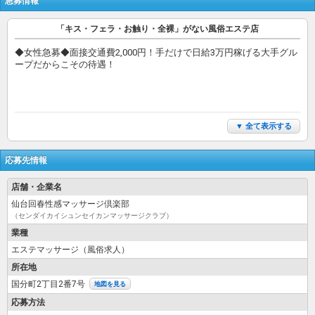
に働いていただけるようにしっかりとした講習制度を設けています。
急募情報
★バック料金リニューアル速報★
「キス・フェラ・お触り・全裸」がない風俗エステ店
回春性感マッサージ倶楽部でより稼ぎやすいようになりました！！
◆女性急募◆面接交通費2,000円！手だけで日給3万円稼げる大手グル
・前立腺マッサージ・・・1000円
ープだからこその待遇！
※講習を受けた女性のみ可
・キス・・・2000円
※ディープキスはNG、フレンチキスのみ
▼ 全て表示する
・ソフトタッチ・・・2000円
※上半身のリップタッチのみ、局部のお触りはありません。
応募先情報
・スマートワンド・・・2000円
※女性の痛がらない範囲で行います。
店舗・企業名
・トリップスキンフェラ・・・2000円
仙台回春性感マッサージ倶楽部
※口内射精はNG、フィニッシュは必ずハンドで行います。
（センダイカイシュンセイカンマッサージクラブ）
業種
・オールヌード・・・5000円
エステマッサージ（風俗求人）
※局部のお触りはNG、ソフトタッチのオプションが無い場合は、お
客様に触られません。
所在地
国分町2丁目2番7号
地図を見る
未経験でも最大60分25000円のバックを実現できます。
どこよりも安全に
応募方法
どこよりも高額に