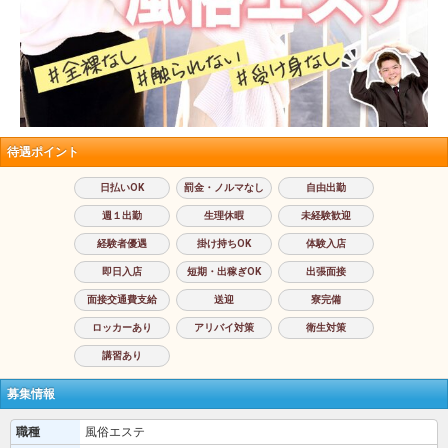
待遇ポイント
日払いOK
罰金・ノルマなし
自由出勤
週１出勤
生理休暇
未経験歓迎
経験者優遇
掛け持ちOK
体験入店
即日入店
短期・出稼ぎOK
出張面接
面接交通費支給
送迎
寮完備
ロッカーあり
アリバイ対策
衛生対策
講習あり
募集情報
職種
風俗エステ