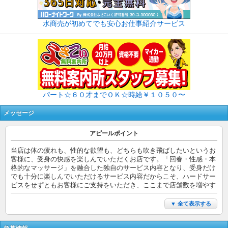
水商売が初めてでも安心お仕事紹介サービス
パート☆６０才までＯＫ☆時給￥１０５０〜
メッセージ
アピールポイント
当店は体の疲れも、性的な欲望も、どちらも吹き⾶ばしたいというお
客様に、受身の快感を楽しんでいただくお店です。「回春・性感・本
格的なマッサージ」を融合した独自のサービス内容となり、受身だけ
でも⼗分に楽しんでいただけるサービス内容だからこそ、ハードサー
ビスをせずともお客様にご支持をいただき、ここまで店舗数を増やす
ことが出来ました！
▼ 全て表示する
難しく思えるかもしれませんが、当店では風俗エステの経験、風俗の
経験は必要ありません。エステ未経験・風俗未経験の⽅でもスムーズ